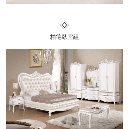
柏德臥室組