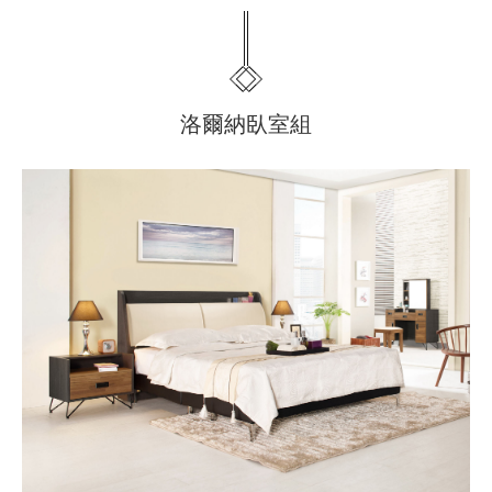
洛爾納臥室組