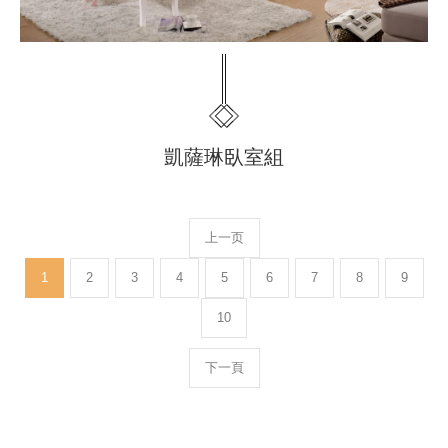
凱薩琳臥室組
上一页
1
2
3
4
5
6
7
8
9
10
下一頁