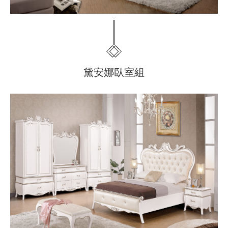
黛安娜臥室組