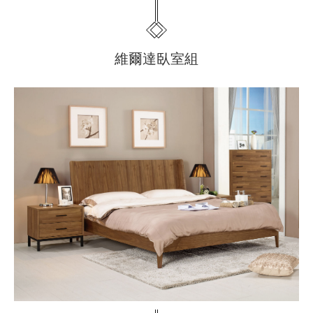
維爾達臥室組