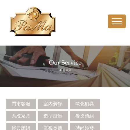
Toggle
navigat
門市客服
室內裝修
歐化廚具
系統家具
造型燈飾
餐桌椅組
經典床組
電視長櫃
時尚沙發