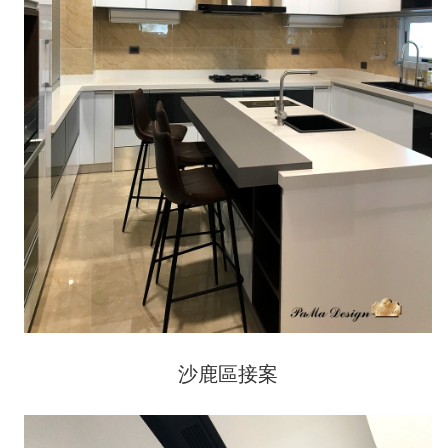
沙鹿區接案